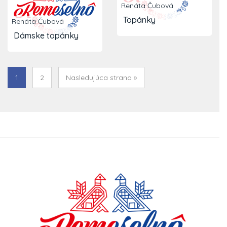
Renáta Čubová
Topánky
Renáta Čubová
Dámske topánky
1
2
Nasledujúca strana »