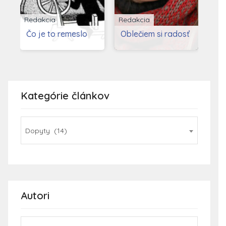
Redakcia
Redakcia
Red
Čo je to remeslo
Oblečiem si radosť
Ča
de
Kategórie článkov
Dopyty (14)
Autori