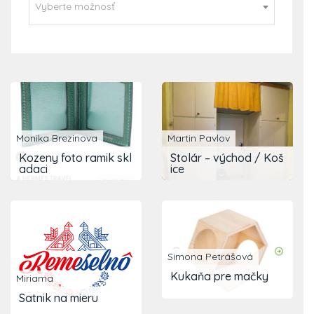
Vyberte možnosť
Monika Brezinova
Martin Pavlov
Kozeny foto ramik skl
Stolár – východ / Koš
adaci
ice
Simona Petrášová
Kukaňa pre mačky
Miriama
Satnik na mieru