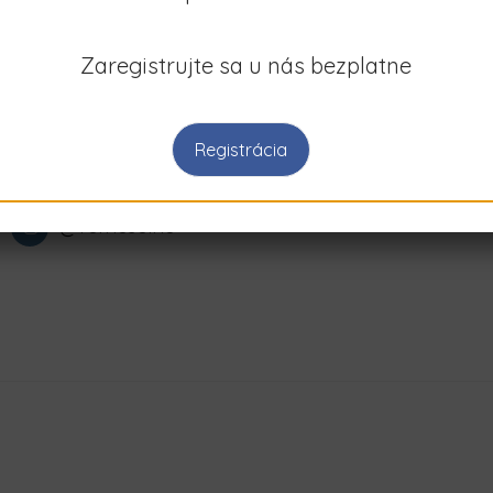
Zaregistrujte sa u nás bezplatne
Sociálne siete
Registrácia
Podporme remeslá na Slovensku
@remeselno