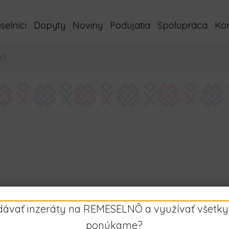
elníci
Dopyty
Noviny
Podujatia
Spolupráca
Ko
idávať inzeráty na REMESELNÔ a využívať všetky
ponúkame?