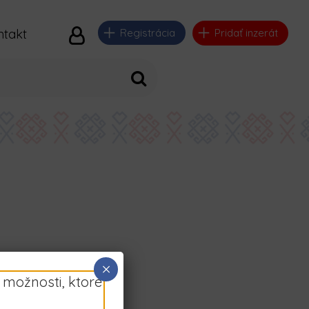
ntakt
Registrácia
Pridať inzerát
×
 možnosti, ktoré