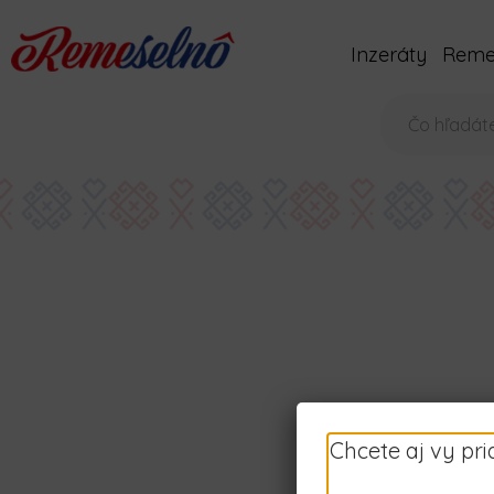
Inzeráty
Remes
Váš
e-
mail
Chcete aj vy pr