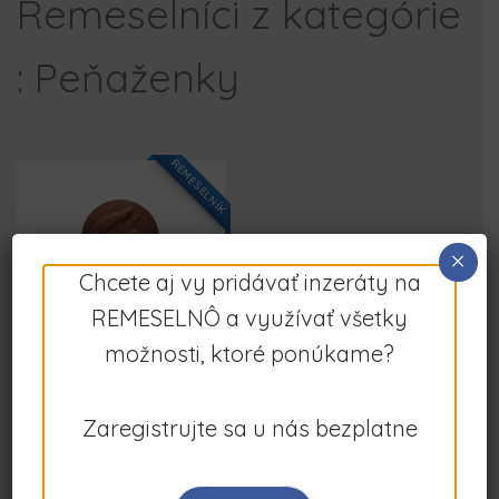
Remeselníci z kategórie
: Peňaženky
REMESELNÍK
×
Chcete aj vy pridávať inzeráty na
Viliam
REMESELNÔ a využívať všetky
0 recenzií
možnosti, ktoré ponúkame?
Zaregistrujte sa u nás bezplatne