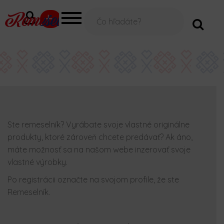
V
á
š
e
-
m
a
i
l
Ste remeselník? Vyrábate svoje vlastné originálne
produkty, ktoré zároveň chcete predávať? Ak áno,
máte možnosť sa na našom webe inzerovať svoje
vlastné výrobky.
Po registrácii označte na svojom profile, že ste
Remeselník.