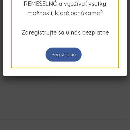
REMESELNÔ a využívať všetky
Sviečky zo 100% včel...
možnosti, ktoré ponúkame?
0.99€
Zaregistrujte sa u nás bezplatne
(Fixná)
Registrácia
Kontakt