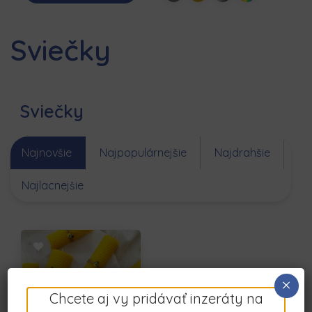
Sviečky
Sviečky
Najnovšie
Najpopulárnejšie
Najdrahšie
Najlacnejšie
×
Chcete aj vy pridávať inzeráty na