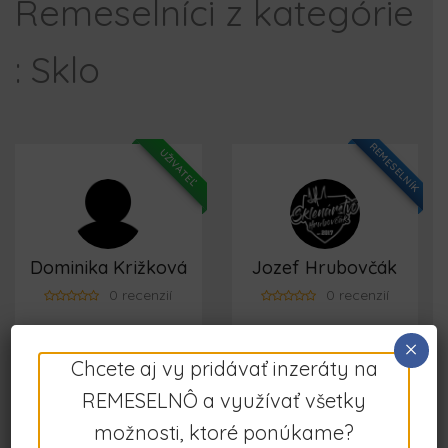
Remeselníci z kategórie
: Sklo
REMESELNÍK
UŽIVATEĽ
Dominika Križková
Jozef Hrubovčák
0 recenzií
0 recenzií
×
Chcete aj vy pridávať inzeráty na
REMESELNÍK
REMESELNÔ a využívať všetky
možnosti, ktoré ponúkame?