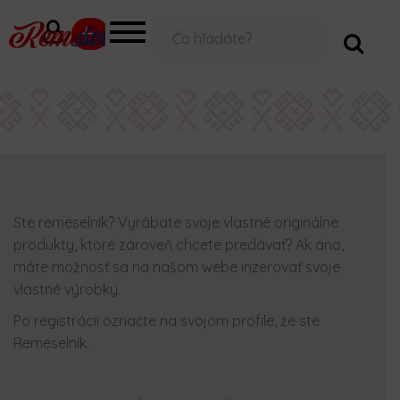
V
á
š
e
-
m
a
i
l
Ste remeselník? Vyrábate svoje vlastné originálne
produkty, ktoré zároveň chcete predávať? Ak áno,
máte možnosť sa na našom webe inzerovať svoje
vlastné výrobky.
Po registrácii označte na svojom profile, že ste
Remeselník.