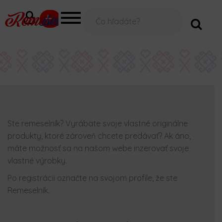
V
á
š
e
-
m
a
i
l
Ste remeselník? Vyrábate svoje vlastné originálne
produkty, ktoré zároveň chcete predávať? Ak áno,
máte možnosť sa na našom webe inzerovať svoje
vlastné výrobky.
Po registrácii označte na svojom profile, že ste
Remeselník.