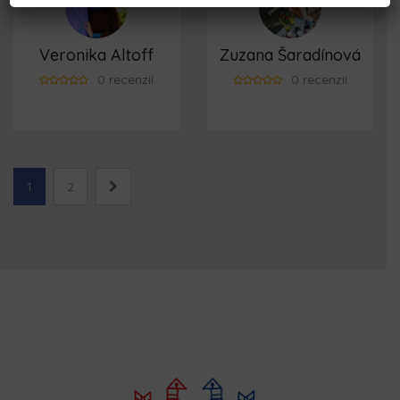
Veronika Altoff
Zuzana Šaradínová
0 recenzií
0 recenzií
1
2