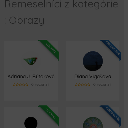
Remeselníci z kategórie
: Obrazy
REMESELNÍK
UŽIVATEĽ
Adriana J. Bútorová
Diana Vigašová
0 recenzií
0 recenzií
REMESELNÍK
UŽIVATEĽ