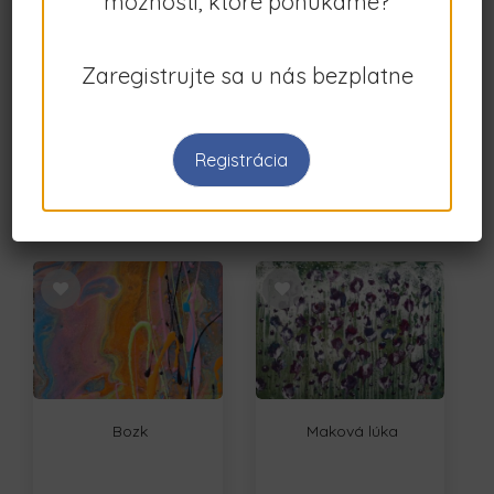
možnosti, ktoré ponúkame?
45.00€
45.00€
(Fixná)
(Fixná)
Zaregistrujte sa u nás bezplatne
Kontakt
Registrácia
Kontakt
Bozk
Maková lúka