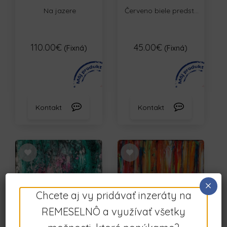
Na jazere
Červeno biele predst...
110.00€
45.00€
(Fixná)
(Fixná)
Kontakt
Kontakt
×
Chcete aj vy pridávať inzeráty na
REMESELNÔ a využívať všetky
Smaragdový sen
Happy day