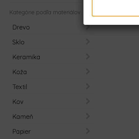
Kategórie podľa materiálov
Drevo
Sklo
Keramika
Koža
Textil
Kov
Kameň
Papier