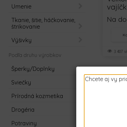
vajíčka
Umenie
Na do
Tkanie, šitie, háčkovanie,
štrikovanie
K
Výšivky
3 407
v
Podľa druhu výrobkov
Šperky/Doplnky
Chcete aj vy pr
Sviečky
Prírodná kozmetika
Drogéria
Potraviny