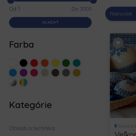
Od:
1
Do:
3000
Najnovšie
Farba
Kategórie
Banská By
Oblasti a technika
Veľko