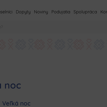
elníci
Dopyty
Noviny
Podujatia
Spolupráca
Ko
á noc
Veľká noc