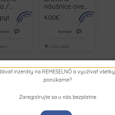
 /...
náušnice ove...
pyt
4.00€
ontakt
Kontakt
idení
1 150
videní
idávať inzeráty na REMESELNÔ a využívať všetky
ponúkame?
Zaregistrujte sa u nás bezplatne