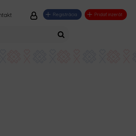
ntakt
Registrácia
Pridať inzerát