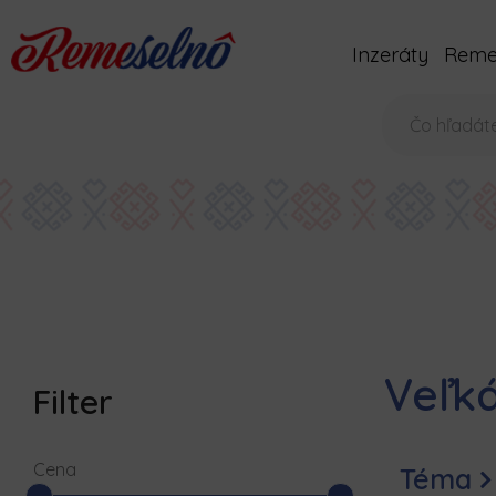
Inzeráty
Remes
Váš
e-
mail
Veľk
Filter
Cena
Téma