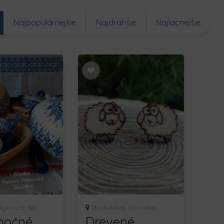
Najpopulárnejšie
Najdrahšie
Najlacnejšie
strica, Slo...
Bratislava, Slovakia
nočné
Drevené