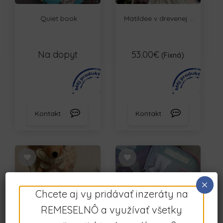
Quiet book
Matildee v drevenej ...
Na dopyt
53.00€
(Fixná)
Kontakt
Kontakt
×
Chcete aj vy pridávať inzeráty na
REMESELNÔ a využívať všetky
Mišacia motýlia víla...